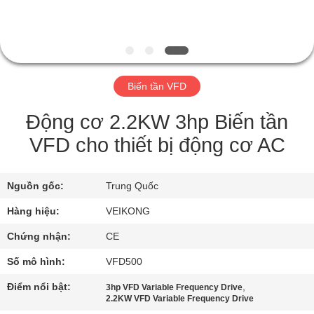
QUAN
NHÀ
MÁY
Biến tần VFD
KIỂM
SOÁT
Động cơ 2.2KW 3hp Biến tần
CHẤT
VFD cho thiết bị động cơ AC
LƯỢNG
Nguồn gốc:
Trung Quốc
LIÊN
Hàng hiệu:
VEIKONG
HỆ
Chứng nhận:
CE
CHÚNG
Số mô hình:
VFD500
TÔI
Điểm nổi bật:
,
3hp VFD Variable Frequency Drive
2.2KW VFD Variable Frequency Drive