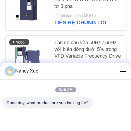
SÁCH
tơ 3 pha
BẢO
có thể đàm phán MOQ:1
LIÊN HỆ CHÚNG TÔI
MẬT
Tần số đầu vào 50Hz / 60Hz
với biến động dưới 5% trong
VFD Variable Frequency Drive
có thể đàm phán MOQ:1
Nancy Xue
LIÊN HỆ CHÚNG TÔI
5:10 AM
Danh mục phổ biến
Tất cả
Good day, what product are you looking for?
các
Biến Tần Bơm Năng Lượng Mặt Trời
Biến Tần Bơm Năng Lượng Mặt Trời 3 Pha