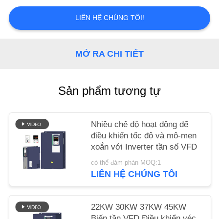
TIN
LIÊN HỆ CHÚNG TÔI!
TỨC
YÊU
MỞ RA CHI TIẾT
CẦU
BÁO
Sản phẩm tương tự
GIÁ
Nhiều chế độ hoạt động để
SƠ
điều khiển tốc độ và mô-men
ĐỒ
xoắn với Inverter tần số VFD
TRANG
có thể đàm phán MOQ:1
LIÊN HỆ CHÚNG TÔI
WEB
22KW 30KW 37KW 45KW
CHÍNH
Biến tần VFD Điều khiển véc