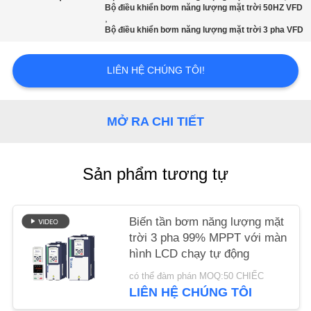
TIN
Bộ điều khiển bơm năng lượng mặt trời 50HZ VFD
,
TỨC
Bộ điều khiển bơm năng lượng mặt trời 3 pha VFD
LIÊN HỆ CHÚNG TÔI!
YÊU
CẦU
BÁO
MỞ RA CHI TIẾT
GIÁ
Sản phẩm tương tự
SƠ
ĐỒ
Biến tần bơm năng lượng mặt
TRANG
trời 3 pha 99% MPPT với màn
hình LCD chạy tự động
WEB
có thể đàm phán MOQ:50 CHIẾC
LIÊN HỆ CHÚNG TÔI
CHÍNH