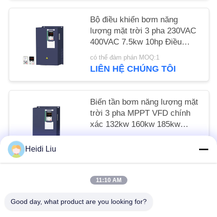
SÁCH
Bộ điều khiển bơm năng
BẢO
lượng mặt trời 3 pha 230VAC
MẬT
400VAC 7.5kw 10hp Điều
khiển VFD MPPT
có thể đàm phán MOQ:1
LIÊN HỆ CHÚNG TÔI
Biến tần bơm năng lượng mặt
trời 3 pha MPPT VFD chính
xác 132kw 160kw 185kw
200kw
có thể đàm phán MOQ:1
Heidi Liu
LIÊN HỆ CHÚNG TÔI
11:10 AM
Danh mục phổ biến
Tất cả
Good day, what product are you looking for?
các