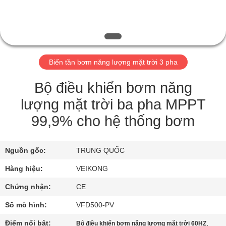
QUAN
NHÀ
MÁY
Biến tần bơm năng lượng mặt trời 3 pha
KIỂM
SOÁT
Bộ điều khiển bơm năng
CHẤT
lượng mặt trời ba pha MPPT
LƯỢNG
99,9% cho hệ thống bơm
LIÊN
Nguồn gốc:
TRUNG QUỐC
HỆ
Hàng hiệu:
VEIKONG
CHÚNG
Chứng nhận:
CE
TÔI
Số mô hình:
VFD500-PV
Điểm nổi bật:
,
Bộ điều khiển bơm năng lượng mặt trời 60HZ