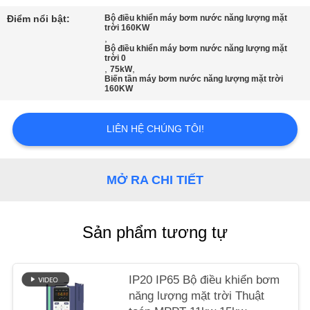
TIN
Điểm nổi bật:
Bộ điều khiển máy bơm nước năng lượng mặt
TỨC
trời 160KW
,
Bộ điều khiển máy bơm nước năng lượng mặt
trời 0
,
,
75kW
YÊU
Biến tần máy bơm nước năng lượng mặt trời
160KW
CẦU
BÁO
LIÊN HỆ CHÚNG TÔI!
GIÁ
MỞ RA CHI TIẾT
SƠ
ĐỒ
Sản phẩm tương tự
TRANG
WEB
IP20 IP65 Bộ điều khiển bơm
năng lượng mặt trời Thuật
CHÍNH