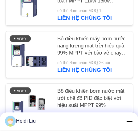
toán MPPT 11kw 15kw
SÁCH
18,5kw
có thể đàm phán MOQ:1
BẢO
LIÊN HỆ CHÚNG TÔI
MẬT
Bộ điều khiển máy bơm nước
năng lượng mặt trời hiệu quả
99% MPPT với bảo vệ chạy
khô
có thể đàm phán MOQ:26 cái
LIÊN HỆ CHÚNG TÔI
Bộ điều khiển bơm nước mặt
trời chế độ PID đặc biệt với
hiệu suất MPPT 99%
có thể đàm phán MOQ:24 cái
Heidi Liu
LIÊN HỆ CHÚNG TÔI