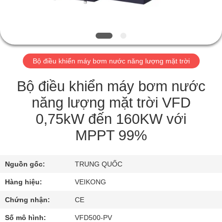
QUAN
NHÀ
MÁY
Bộ điều khiển máy bơm nước năng lượng mặt trời
KIỂM
SOÁT
Bộ điều khiển máy bơm nước
CHẤT
năng lượng mặt trời VFD
LƯỢNG
0,75kW đến 160KW với
MPPT 99%
LIÊN
HỆ
Nguồn gốc:
TRUNG QUỐC
CHÚNG
Hàng hiệu:
VEIKONG
TÔI
Chứng nhận:
CE
Số mô hình:
VFD500-PV