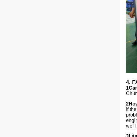
4.
F
1Can
Chún
2How
If th
probl
engin
we'll
3Làm