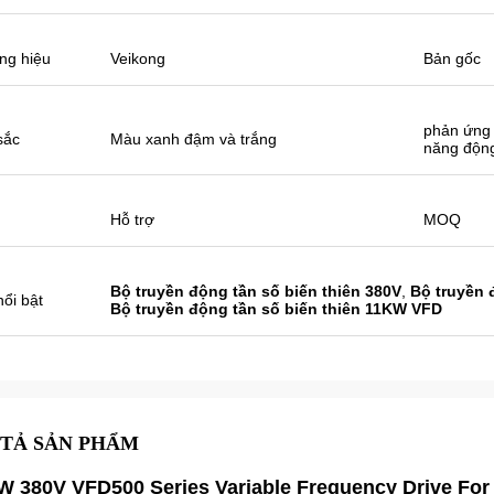
ăm ngoái chỉ có một đại lý địa phương
à năm nay, có hơn 8. Một số đại lý chỉ
án Veikong!
ng hiệu
Veikong
Bản gốc
phản ứng
sắc
Màu xanh đậm và trắng
năng độn
Hỗ trợ
MOQ
Bộ truyền động tần số biến thiên 380V
,
Bộ truyền 
ổi bật
Bộ truyền động tần số biến thiên 11KW VFD
TẢ SẢN PHẨM
W 380V VFD500 Series Variable Frequency Drive Fo