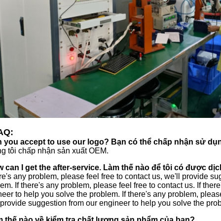
AQ:
 you accept to use our logo? Bạn có thể chấp nhận sử dụn
g tôi chấp nhận sản xuất OEM.
 can I get the after-service. Làm thế nào để tôi có được d
ere's any problem, please feel free to contact us, we'll provide 
em. If there's any problem, please feel free to contact us. If the
eer to help you solve the problem. If there's any problem, please 
 provide suggestion from our engineer to help you solve the pro
 thế nào về kiểm tra chất lượng sản phẩm của bạn?