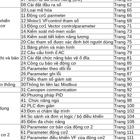
08:Cài đặt đầu ra số
Trang 62
10:Loại mã hóa
Trang 65
11:Động cơ1 parmeter
Trang 66
khiển
12:Motor1 VFcontrol tham số
Trang 68
 cơ
13:Động cơ1 Vector controlparameter
Trang 71
14:Kiểm soát mô-men xoắn
Trang 73
16:Kiểm soát tiết kiệm năng lượng
Trang 74
20:Các tham số được xác định bởi người dùng
Trang 75
21:Bảng phím và màn hình
Trang 77
22:Câu cấu hình ổ AC
Trang 79
thị và bảo
23:Cài đặt chức năng bảo vệ ổ đĩa
Trang 81
24:Công cụ bảo vệ động cơ
Trang 85
25:Parameter theo dõi lỗi
Trang 87
26:Parameter ghi lỗi
Trang 87
27:Điều tham số giám sát
Trang 90
n thông
30Thông tin liên lạc Modbus
Trang 90
31:Canopen communication
Trang 92
40:Phương pháp PID
Trang 92
41: Chức năng ngủ
Trang 98
42:PLC đơn giản
Trang 100
dụng
43:Đơn vị chậm lập trình
Trang 102
44:So sánh và đơn vị logic / bộ điều khiển
Trang 104
45:Đếm đa chức năng
Trang 108
60:Parameter cơ bản của động cơ 2
Trang 110
61:Parameter động cơ2
Trang 111
 cơ 2
62:Parameter điều khiển VF của động cơ2
Trang 111