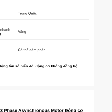
Trung Quốc
 nhanh
Vâng
g
Có thể đàm phán
động tần số biến đổi động cơ không đồng bộ
,
r 3 Phase Asynchronous Motor Động cơ