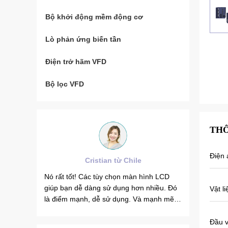
Bộ khởi động mềm động cơ
Lò phản ứng biến tần
Điện trở hãm VFD
Bộ lọc VFD
THÔ
Điện 
hile
Brahim assad từ Syria
 màn hình LCD
Tần số đầu ra VEIKONG VFD500 ổn định
B
g hơn nhiều. Đó
khi các tần số khác dao động. Ngoài ra,
V
Vật li
g. Và mạnh mẽ.
dòng điện đầu ra cũng ít hơn các dòng
c
khác, đó là lý do tại sao tần số đầu ra
p
cũng cao hơn, có thể tiết kiệm nhiều năng
s
Đầu v