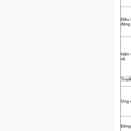
Điều 
động
Hiển 
vệ
Truyề
Ứng 
Động