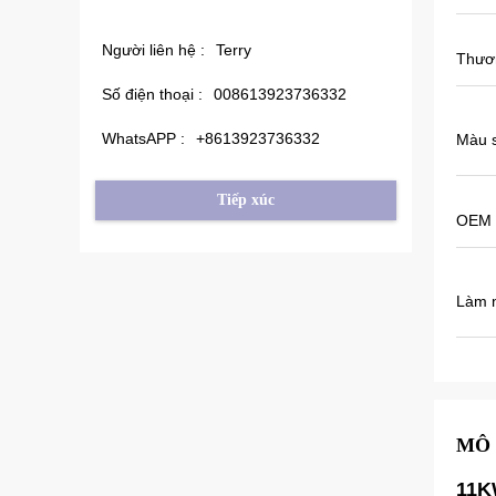
lượng hơn.
N
v
Người liên hệ :
Terry
b
Thươ
Số điện thoại :
008613923736332
WhatsAPP :
+8613923736332
Màu 
Tiếp xúc
OEM
Làm n
MÔ 
11K