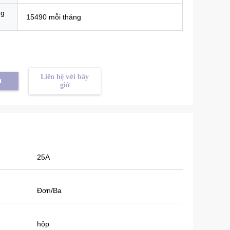
ng
15490 mỗi tháng
Liên hệ với bây
t
giờ
25A
Đơn/Ba
hộp