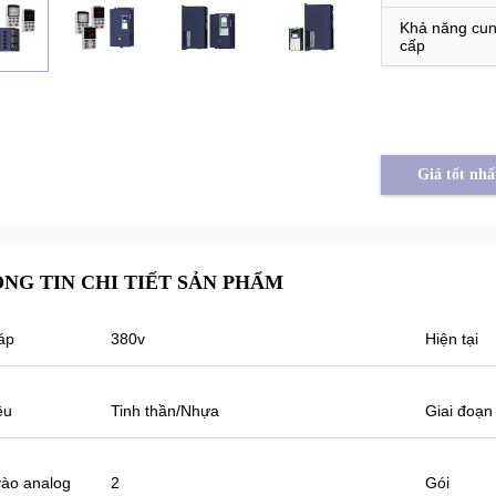
Khả năng cu
cấp
Giá tốt nhấ
NG TIN CHI TIẾT SẢN PHẨM
áp
380v
Hiện tại
Tayfun từ Thổ Nhĩ Kỳ
iến tần máy bơm năng lượng mặt trời
eikong thực sự có chất lượng rất tốt và
ệu
Tinh thần/Nhựa
Giai đoạn
húng tôi cũng đã chuẩn bị một số sản
hẩm khuyến mại để triển lãm. Chúng tôi
ẽ sớm thực hiện các đơn đặt hàng mới.
ào analog
2
Gói