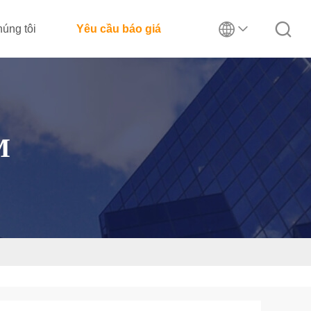
húng tôi
Yêu cầu báo giá
M