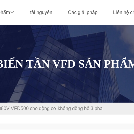
tài nguyên
Các giải pháp
Liên hệ c
phẩm
BIẾN TẦN VFD SẢN PHẨ
 380V VFD500 cho động cơ không đồng bộ 3 pha