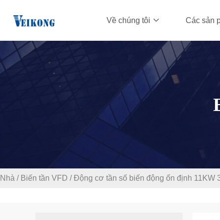
Về chúng tôi
Các sản 
Nhà
/
Biến tần VFD
/
Động cơ tần số biến động ổn định 11KW