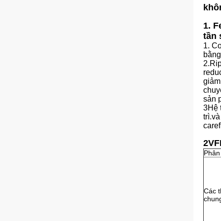
khô
1. F
tần 
1. C
bằng
2.Rip
reduc
giảm
chuy
sản 
3Hệ 
trì.v
caref
2VFD
Phân 
Các t
chun