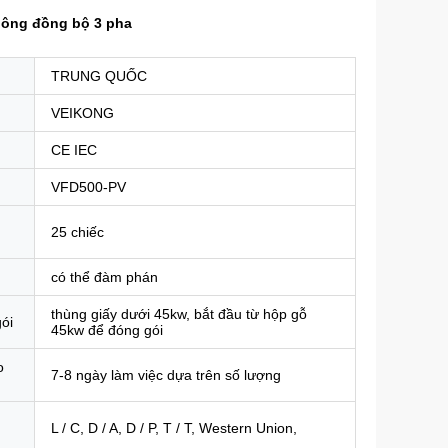
hông đồng bộ 3 pha
TRUNG QUỐC
VEIKONG
CE IEC
VFD500-PV
25 chiếc
có thể đàm phán
thùng giấy dưới 45kw, bắt đầu từ hộp gỗ
gói
45kw để đóng gói
o
7-8 ngày làm việc dựa trên số lượng
L / C, D / A, D / P, T / T, Western Union,