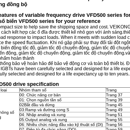
ng đồng bộ
eatures of variable frequency drive VFD500 series fo
số biến VFD500 series for your reference
ompact size to help save the shipping space and cost. VEIKONG
 cách kết hợp các ổ đĩa được thiết kế nhỏ gọn với ánh sáng.thi
ad response to impact loads. When it meets with sudden load ch
e the speed fluctuation. Khi nó gặp phải sự thay đổi tải đột ngộ
 biến động tốc độ, giảm tốc độ chuyển động, giảm tốc độ chuyể
ển động, giảm tốc độ chuyển động, giảm tốc độ chuyển động.và
phẩm hoàn thành
thống bảo vệ hoàn hảo để bảo vệ động cơ và toàn bộ thiết bị. 
à IGBTs have been carefully selected and designed for a life ex
ully selected and designed for a life expectancy up to ten years.
500 drive specification
loại
Nhóm tham số
Trang
00: Chức năng cơ bản
Trang 37
01: Chọn nguồn tần số
Trang 39
02Bắt đầu và dừng
Trang 45
03:Ramp và đường cong S
Trang 49
hông số
04: Nhập analog và xung
Trang 51
g
05:Output analog và xung
Trang 55
06: Nhiều chức năng đầu vào kỹ thuật số (DI)
Trang 56
07: Điện tử đa chức năng (DO)
Trang 59