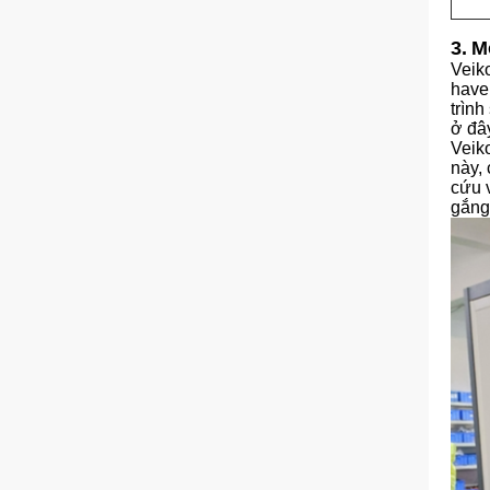
3.
M
Veik
have 
trìn
ở đâ
Veik
này,
cứu 
gắng